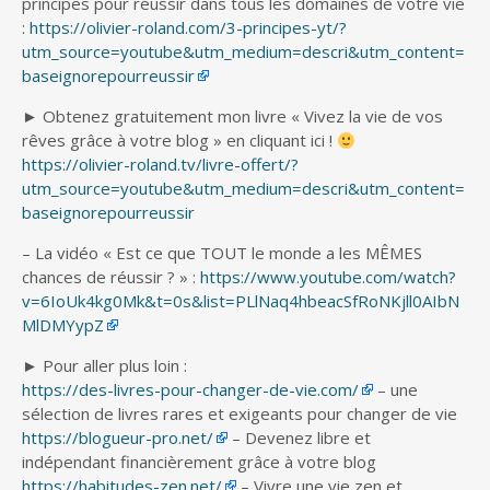
principes pour réussir dans tous les domaines de votre vie
:
https://olivier-roland.com/3-principes-yt/?
utm_source=youtube&utm_medium=descri&utm_content=
baseignorepourreussir
► Obtenez gratuitement mon livre « Vivez la vie de vos
rêves grâce à votre blog » en cliquant ici !
https://olivier-roland.tv/livre-offert/?
utm_source=youtube&utm_medium=descri&utm_content=
baseignorepourreussir
– La vidéo « Est ce que TOUT le monde a les MÊMES
chances de réussir ? » :
https://www.youtube.com/watch?
v=6IoUk4kg0Mk&t=0s&list=PLlNaq4hbeacSfRoNKjll0AIbN
MlDMYypZ
► Pour aller plus loin :
https://des-livres-pour-changer-de-vie.com/
– une
sélection de livres rares et exigeants pour changer de vie
https://blogueur-pro.net/
– Devenez libre et
indépendant financièrement grâce à votre blog
https://habitudes-zen.net/
– Vivre une vie zen et