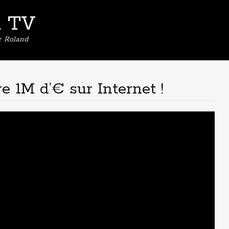
d TV
er Roland
e 1M d’€ sur Internet !