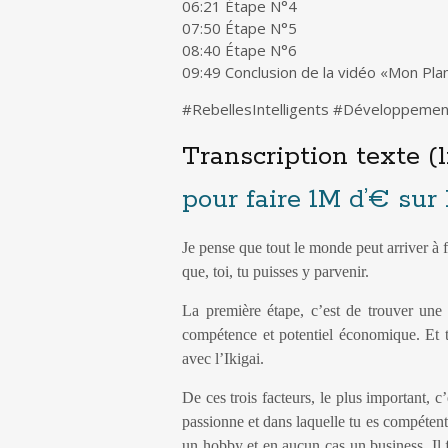
06:21 Étape N°4
07:50 Étape N°5
08:40 Étape N°6
09:49 Conclusion de la vidéo «Mon Plan
#RebellesIntelligents #Développeme
Transcription texte (l
pour faire 1M d’€ sur 
Je pense que tout le monde peut arriver à f
que, toi, tu puisses y parvenir.
La première étape, c’est de trouver une 
compétence et potentiel économique. Et t
avec l’Ikigai.
De ces trois facteurs, le plus important, c
passionne et dans laquelle tu es compétent
un hobby et en aucun cas un business. Il f