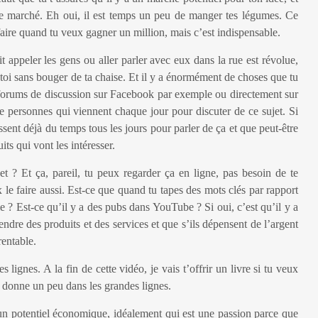
 de marché. Eh oui, il est temps un peu de manger tes légumes. Ce
faire quand tu veux gagner un million, mais c’est indispensable.
t appeler les gens ou aller parler avec eux dans la rue est révolue,
toi sans bouger de ta chaise. Et il y a énormément de choses que tu
es forums de discussion sur Facebook par exemple ou directement sur
de personnes qui viennent chaque jour pour discuter de ce sujet. Si
assent déjà du temps tous les jours pour parler de ça et que peut-être
its qui vont les intéresser.
et ? Et ça, pareil, tu peux regarder ça en ligne, pas besoin de te
le faire aussi. Est-ce que quand tu tapes des mots clés par rapport
le ? Est-ce qu’il y a des pubs dans YouTube ? Si oui, c’est qu’il y a
ndre des produits et des services et que s’ils dépensent de l’argent
rentable.
 lignes. A la fin de cette vidéo, je vais t’offrir un livre si tu veux
te donne un peu dans les grandes lignes.
un potentiel économique, idéalement qui est une passion parce que