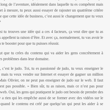
u long de l’aventure, idéalement dans laquelle tu es compétent mais
t à mesure, tu peux aussi essayer de rajouter un quatrième critère
-ce que cette idée de business, c’est aussi le changement que tu veux
?
si tu trouves une idée qui a ces 4 facteurs, ça veut dire que tu as
s appellent ta raison d’être. Et avec ça, normalement, tu vas avoir le
a te booster pour que tu puisses réussir.
aut que tu crées du contenu qui va aider les gens concrètement à
rs problèmes dans leur domaine.
 c’est le judo. Toi, tu es passionné de judo, tu veux enseigner le
, mais tu veux vendre sur Internet et essayer de gagner un million
Mais Olivier, on ne peut pas enseigner de judo sur le web. Il faut
st pas possible. » Bien sûr, tu as raison, mais ce n’est pas pour
 web. Oui, les gens qui pratiquent le judo ont besoin de prendre des
’y a rien qui les empêche aussi de se former avec des vidéos sur le
 quand le contenu est créé par quelqu’un qui peut les aider à se