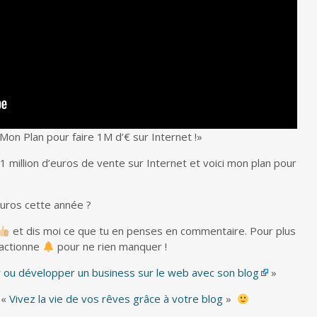
on Plan pour faire 1M d’€ sur Internet !»
 1 million d’euros de vente sur Internet et voici mon plan pour
’euros cette année ?
et dis moi ce que tu en penses en commentaire. Pour plus
 actionne
pour ne rien manquer !
 ou développer un business sur le web avec son blog
»
 «
Vivez la vie de vos rêves grâce à votre blog
»