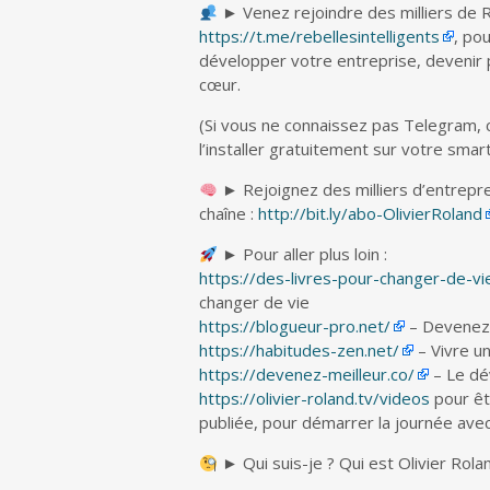
► Venez rejoindre des milliers de 
https://t.me/rebellesintelligents
, po
développer votre entreprise, devenir pl
cœur.
(Si vous ne connaissez pas Telegram,
l’installer gratuitement sur votre sma
► Rejoignez des milliers d’entrepre
chaîne :
http://bit.ly/abo-OlivierRoland
► Pour aller plus loin :
https://des-livres-pour-changer-de-v
changer de vie
https://blogueur-pro.net/
– Devenez 
https://habitudes-zen.net/
– Vivre u
https://devenez-meilleur.co/
– Le dé
https://olivier-roland.tv/videos
pour êt
publiée, pour démarrer la journée ave
► Qui suis-je ? Qui est Olivier Rola