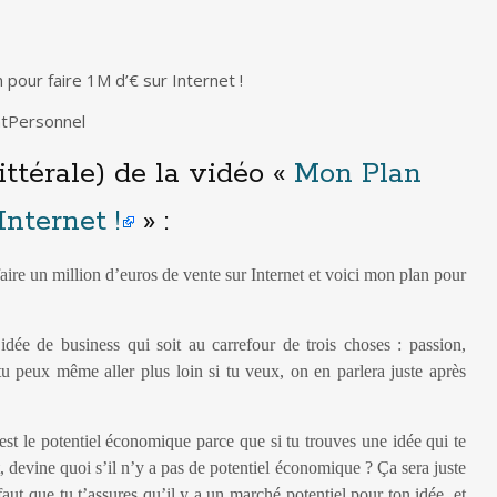
 pour faire 1M d’€ sur Internet !
ntPersonnel
ittérale) de la vidéo «
Mon Plan
Internet !
» :
aire un million d’euros de vente sur Internet et voici mon plan pour
idée de business qui soit au carrefour de trois choses : passion,
u peux même aller plus loin si tu veux, on en parlera juste après
’est le potentiel économique parce que si tu trouves une idée qui te
, devine quoi s’il n’y a pas de potentiel économique ? Ça sera juste
aut que tu t’assures qu’il y a un marché potentiel pour ton idée, et