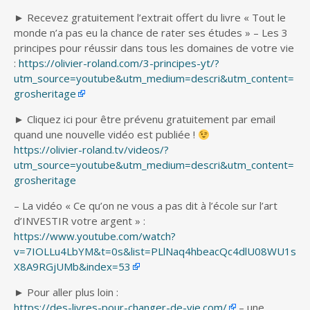
► Recevez gratuitement l’extrait offert du livre « Tout le
monde n’a pas eu la chance de rater ses études » – Les 3
principes pour réussir dans tous les domaines de votre vie
:
https://olivier-roland.com/3-principes-yt/?
utm_source=youtube&utm_medium=descri&utm_content=
grosheritage
► Cliquez ici pour être prévenu gratuitement par email
quand une nouvelle vidéo est publiée !
https://olivier-roland.tv/videos/?
utm_source=youtube&utm_medium=descri&utm_content=
grosheritage
– La vidéo « Ce qu’on ne vous a pas dit à l’école sur l’art
d’INVESTIR votre argent » :
https://www.youtube.com/watch?
v=7IOLLu4LbYM&t=0s&list=PLlNaq4hbeacQc4dlU08WU1s
X8A9RGjUMb&index=53
► Pour aller plus loin :
https://des-livres-pour-changer-de-vie.com/
– une