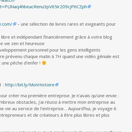
/watch?
t=PLlNaq4hbeacRenu3pV65ir209cjP6CZph
e.com/
– une sélection de livres rares et exigeants pour
libre et indépendant financièrement grâce à votre blog
ne vie zen et heureuse
veloppement personnel pour les gens intelligents
re prévenu chaque matin à 7H quand une vidéo géniale est
c une pêche d’enfer !
1 :
http://bit.ly/MonHistoire
 pour créer ma première entreprise. Je n’avais qu’une envie :
mbreux obstacles, j’ai réussi à mettre mon entreprise au
ne vie au service de l’entreprise… Aujourd’hui, je voyage 6
entrepreneurs et de créateurs à être plus libres et plus