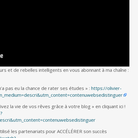
rs et de rebelles intelligents en vous abonnant à ma chaîne :
’a pas eu la chance de rater ses études » :
https://olivier-
m_medium=descri&utm_content=contenuwebsedistinguer
z la vie de vos rêves grâce à votre blog » en cliquant ici !
/?
scri&utm_content=contenuwebsedistinguer
utilisé les partenariats pour ACCÉLÉRER son succès