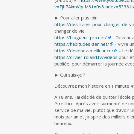
(34/365) » :
https://www.youtube.com
v=Fjh7AkmVqnM&t=0s&index=533&lis
► Pour aller plus loin :
https://des-livres-pour-changer-de-vi
changer de vie
https://blogueur-pro.net/
– Devenez 
https://habitudes-zen.net/
– Vivre u
https://devenez-meilleur.co/
– Le dé
https://olivier-roland.tv/videos
pour êt
publiée, pour démarrer la journée ave
► Qui suis-je ?
Découvrez mon histoire en 1 minute 4
A 18 ans, j’ai décidé de quitter l’école
être libre. Après avoir surmonté de no
service de ma vie, plutôt que d’avoir u
mois par an et j’inspire des milliers d’
heureux.