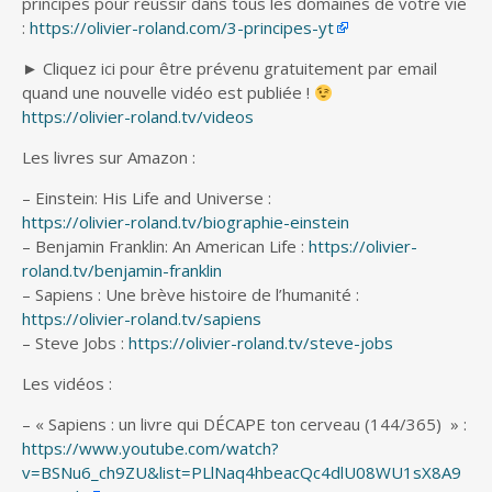
principes pour réussir dans tous les domaines de votre vie
:
https://olivier-roland.com/3-principes-yt
► Cliquez ici pour être prévenu gratuitement par email
quand une nouvelle vidéo est publiée !
https://olivier-roland.tv/videos
Les livres sur Amazon :
– Einstein: His Life and Universe :
https://olivier-roland.tv/biographie-einstein
– Benjamin Franklin: An American Life :
https://olivier-
roland.tv/benjamin-franklin
– Sapiens : Une brève histoire de l’humanité :
https://olivier-roland.tv/sapiens
– Steve Jobs :
https://olivier-roland.tv/steve-jobs
Les vidéos :
– « Sapiens : un livre qui DÉCAPE ton cerveau (144/365) » :
https://www.youtube.com/watch?
v=BSNu6_ch9ZU&list=PLlNaq4hbeacQc4dlU08WU1sX8A9