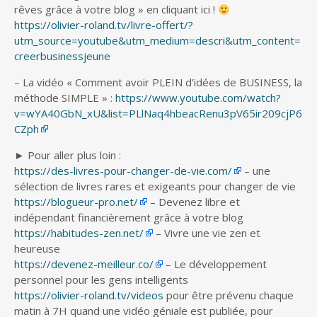
rêves grâce à votre blog » en cliquant ici !
https://olivier-roland.tv/livre-offert/?
utm_source=youtube&utm_medium=descri&utm_content=
creerbusinessjeune
– La vidéo « Comment avoir PLEIN d’idées de BUSINESS, la
méthode SIMPLE » :
https://www.youtube.com/watch?
v=wYA40GbN_xU&list=PLlNaq4hbeacRenu3pV65ir209cjP6
CZph
► Pour aller plus loin :
https://des-livres-pour-changer-de-vie.com/
– une
sélection de livres rares et exigeants pour changer de vie
https://blogueur-pro.net/
– Devenez libre et
indépendant financièrement grâce à votre blog
https://habitudes-zen.net/
– Vivre une vie zen et
heureuse
https://devenez-meilleur.co/
– Le développement
personnel pour les gens intelligents
https://olivier-roland.tv/videos
pour être prévenu chaque
matin à 7H quand une vidéo géniale est publiée, pour