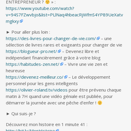
ENTREPRENEUR ?
» :
https://www.youtube.com/watch?
v=94S7FZwvbjo&list=PLlNaq4hbeacRjWfmS4YP89UeXatv
mgkxy
► Pour aller plus loin :
https://des-livres-pour-changer-de-vie.com/
– une
sélection de livres rares et exigeants pour changer de vie
https://blogueur-pro.net/
– Devenez libre et
indépendant financièrement grâce à votre blog
https://habitudes-zen.net/
– Vivre une vie zen et
heureuse
https://devenez-meilleur.co/
– Le développement
personnel pour les gens intelligents
https://olivier-roland.tv/videos
pour être prévenu chaque
matin à 7H quand une vidéo géniale est publiée, pour
démarrer la journée avec une pêche d’enfer !
► Qui suis-je ?
Découvrez mon histoire en 1 minute 41 :
http://bit.ly/MonHistoire