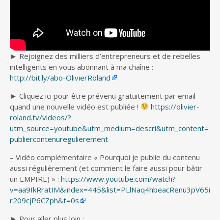
► Rejoignez des milliers d’entrepreneurs et de rebelles
intelligents en vous abonnant à ma chaîne :
http://bit.ly/abo-OlivierRoland
► Cliquez ici pour être prévenu gratuitement par email
quand une nouvelle vidéo est publiée !
https://olivier-
roland.tv/videos/?
utm_source=youtube&utm_medium=descri&utm_content=
publiercontenuregulierement
– Vidéo complémentaire « Pourquoi je publie du contenu
aussi régulièrement (et comment le faire aussi pour bâtir
un EMPIRE) » :
https://www.youtube.com/watch?
v=aa9IkRratIM&index=445&list=PLlNaq4hbeacRenu3pV65i
r209cjP6CZph&t=0s
► Pour aller plus loin :