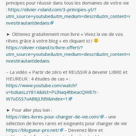
principes pour réussir dans tous les domaines de votre vie
:
https://olivier-roland.com/3-principes-yt/?
utm_source=youtube&utm_medium=descri&utm_content=i
nvestirautantdedans
► Obtenez gratuitement mon livre « Vivez la vie de vos
rêves grâce à votre blog » en cliquant ici !
https://olivier-roland.tv/livre-offert/?
utm_source=youtube&utm_medium=descri&utm_content=i
nvestirautantdedans
– La vidéo « Partir de zéro et REUSSIR à devenir LIBRE et
HEUREUX : 4 études de cas » :
https://www.youtube.com/watch?
v=bzkasLzY81A&list=PLlNaq4hbeacQW87r-
W7uDSS7uAB8JLfd9&index=1
► Pour aller plus loin :
https://des-livres-pour-changer-de-vie.com/
– une
sélection de livres rares et exigeants pour changer de vie
https://blogueur-pro.net/
– Devenez libre et