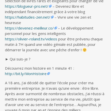
sélection de livres rares et exigeants pour changer de vie
https://blogueur-pro.net/
– Devenez libre et
indépendant financièrement grâce à votre blog
https://habitudes-zen.net/
– Vivre une vie zen et
heureuse
https://devenez-meilleur.co/
– Le développement
personnel pour les gens intelligents
https://olivier-roland.tv/videos
pour être prévenu chaque
matin à 7H quand une vidéo géniale est publiée, pour
démarrer la journée avec une pêche d’enfer !
► Qui suis-je ?
Découvrez mon histoire en 1 minute 41 :
http://bit.ly/MonHistoire
A 18 ans, j’ai décidé de quitter l’école pour créer ma
première entreprise. Je n’avais qu’une envie : être libre.
Après avoir surmonté de nombreux obstacles, j’ai réussi à
mettre mon entreprise au service de ma vie, plutôt que
d’avoir une vie au service de l’entreprise… Aujourd’hui, je
voyage 6 mois par an et j’inspire des milliers