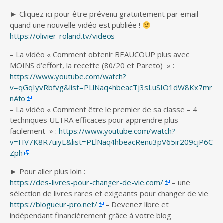
► Cliquez ici pour être prévenu gratuitement par email
quand une nouvelle vidéo est publiée !
https://olivier-roland.tv/videos
– La vidéo « Comment obtenir BEAUCOUP plus avec
MOINS d’effort, la recette (80/20 et Pareto) » :
https://www.youtube.com/watch?
v=qGqIyvRbfvg&list=PLlNaq4hbeacTj3sLuSIO1dW8Kx7mr
nAfo
– La vidéo « Comment être le premier de sa classe – 4
techniques ULTRA efficaces pour apprendre plus
facilement » :
https://www.youtube.com/watch?
v=HV7K8R7uiyE&list=PLlNaq4hbeacRenu3pV65ir209cjP6C
Zph
► Pour aller plus loin :
https://des-livres-pour-changer-de-vie.com/
– une
sélection de livres rares et exigeants pour changer de vie
https://blogueur-pro.net/
– Devenez libre et
indépendant financièrement grâce à votre blog