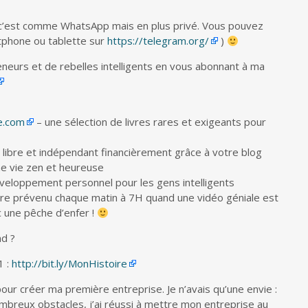
 c’est comme WhatsApp mais en plus privé. Vous pouvez
rtphone ou tablette sur
https://telegram.org/
)
neurs et de rebelles intelligents en vous abonnant à ma
ie.com
– une sélection de livres rares et exigeants pour
libre et indépendant financièrement grâce à votre blog
ne vie zen et heureuse
veloppement personnel pour les gens intelligents
re prévenu chaque matin à 7H quand une vidéo géniale est
c une pêche d’enfer !
nd ?
1 :
http://bit.ly/MonHistoire
 pour créer ma première entreprise. Je n’avais qu’une envie :
mbreux obstacles, j’ai réussi à mettre mon entreprise au