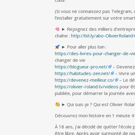
cœur.
(Si vous ne connaissez pas Telegram,
l’installer gratuitement sur votre sma
► Rejoignez des milliers d’entrepre
chaîne :
http://bit.ly/abo-OlivierRoland
► Pour aller plus loin :
https://des-livres-pour-changer-de-v
changer de vie
https://blogueur-pro.net/
– Devenez 
https://habitudes-zen.net/
– Vivre u
https://devenez-meilleur.co/
– Le dé
https://olivier-roland.tv/videos
pour êt
publiée, pour démarrer la journée ave
► Qui suis-je ? Qui est Olivier Rola
Découvrez mon histoire en 1 minute 4
À 18 ans, j’ai décidé de quitter l’école
être libre. Après avoir surmonté de no