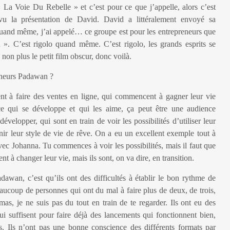
La Voie Du Rebelle » et c’est pour ce que j’appelle, alors c’est
vu la présentation de David. David a littéralement envoyé sa
quand même, j’ai appelé… ce groupe est pour les entrepreneurs que
 ». C’est rigolo quand même. C’est rigolo, les grands esprits se
 non plus le petit film obscur, donc voilà.
reneurs Padawan ?
t à faire des ventes en ligne, qui commencent à gagner leur vie
ce qui se développe et qui les aime, ça peut être une audience
velopper, qui sont en train de voir les possibilités d’utiliser leur
ir leur style de vie de rêve. On a eu un excellent exemple tout à
vec Johanna. Tu commences à voir les possibilités, mais il faut que
t à changer leur vie, mais ils sont, on va dire, en transition.
dawan, c’est qu’ils ont des difficultés à établir le bon rythme de
ucoup de personnes qui ont du mal à faire plus de deux, de trois,
s, je ne suis pas du tout en train de te regarder. Ils ont eu des
i suffisent pour faire déjà des lancements qui fonctionnent bien,
s. Ils n’ont pas une bonne conscience des différents formats par