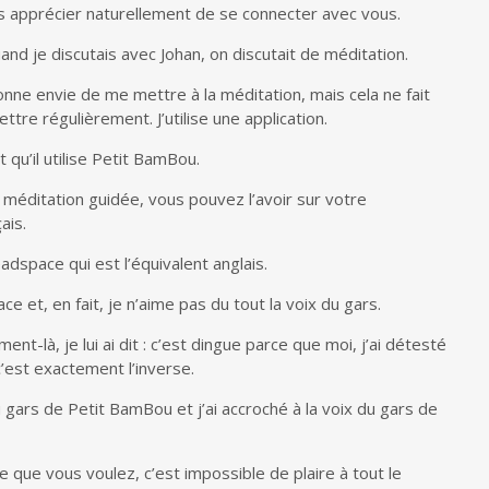
s apprécier naturellement de se connecter avec vous.
uand je discutais avec Johan, on discutait de méditation.
e donne envie de me mettre à la méditation, mais cela ne fait
tre régulièrement. J’utilise une application.
it qu’il utilise Petit BamBou.
 méditation guidée, vous pouvez l’avoir sur votre
ais.
eadspace qui est l’équivalent anglais.
ace et, en fait, je n’aime pas du tout la voix du gars.
nt-là, je lui ai dit : c’est dingue parce que moi, j’ai détesté
est exactement l’inverse.
du gars de Petit BamBou et j’ai accroché à la voix du gars de
e que vous voulez, c’est impossible de plaire à tout le