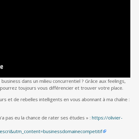
 business dans un milieu concurrentiel ? Grâce aux feelings,
pourrez toujours vous différencier et trouver votre place.
rs et de rebelles intelligents en vous abonnant à ma chaîne :
’a pas eu la chance de rater ses études » :
https://olivier-
cri&utm_content=businessdomainecompetitif