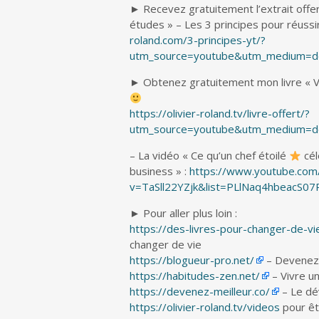
► Recevez gratuitement l’extrait offer
études » – Les 3 principes pour réussi
roland.com/3-principes-yt/?
utm_source=youtube&utm_medium=des
► Obtenez gratuitement mon livre « Vive
https://olivier-roland.tv/livre-offert/?
utm_source=youtube&utm_medium=des
– La vidéo « Ce qu’un chef étoilé
cél
business » :
https://www.youtube.com
v=TaSll22YZjk&list=PLlNaq4hbeacS
► Pour aller plus loin :
https://des-livres-pour-changer-de-vi
changer de vie
https://blogueur-pro.net/
– Devenez 
https://habitudes-zen.net/
– Vivre u
https://devenez-meilleur.co/
– Le dé
https://olivier-roland.tv/videos
pour êt