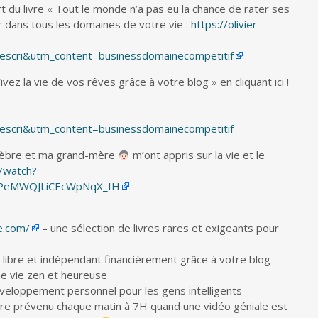
t du livre « Tout le monde n’a pas eu la chance de rater ses
r dans tous les domaines de votre vie :
https://olivier-
cri&utm_content=businessdomainecompetitif
z la vie de vos rêves grâce à votre blog » en cliquant ici !
cri&utm_content=businessdomainecompetitif
èbre et ma grand-mère
m’ont appris sur la vie et le
/watch?
07PeMWQJLiCEcWpNqX_IH
e.com/
– une sélection de livres rares et exigeants pour
libre et indépendant financièrement grâce à votre blog
ne vie zen et heureuse
veloppement personnel pour les gens intelligents
re prévenu chaque matin à 7H quand une vidéo géniale est