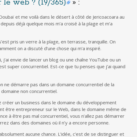
 le web ? (19/365)
» :
Doubaï et me voilà dans le désert à côté de Jericoacoara au
ici depuis déjà quelque mois m’a croisé à la plage et m’a
est pris un verre à la plage, en terrasse, tranquille. On
amment on a discuté d’une chose qui m’a inspiré.
, j’ai envie de lancer un blog ou une chaîne YouTube ou un
’est super concurrentiel. Est-ce que tu penses que j’ai quand
’on ne démarre pas dans un domaine concurrentiel de la
domaine non concurrentiel.
ez créer un business dans le domaine du développement
nt être entrepreneur sur le Web, dans le domaine même de
nce à être pas mal concurrentiel, vous n’allez pas démarrer
rez dans des domaines où il n’y a encore personne.
absolument aucune chance. L’idée, c’est de se distinguer et