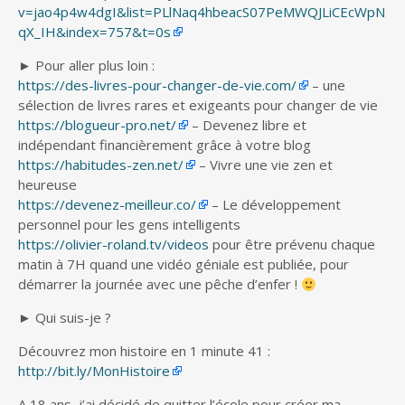
v=jao4p4w4dgI&list=PLlNaq4hbeacS07PeMWQJLiCEcWpN
qX_IH&index=757&t=0s
► Pour aller plus loin :
https://des-livres-pour-changer-de-vie.com/
– une
sélection de livres rares et exigeants pour changer de vie
https://blogueur-pro.net/
– Devenez libre et
indépendant financièrement grâce à votre blog
https://habitudes-zen.net/
– Vivre une vie zen et
heureuse
https://devenez-meilleur.co/
– Le développement
personnel pour les gens intelligents
https://olivier-roland.tv/videos
pour être prévenu chaque
matin à 7H quand une vidéo géniale est publiée, pour
démarrer la journée avec une pêche d’enfer !
► Qui suis-je ?
Découvrez mon histoire en 1 minute 41 :
http://bit.ly/MonHistoire
A 18 ans, j’ai décidé de quitter l’école pour créer ma