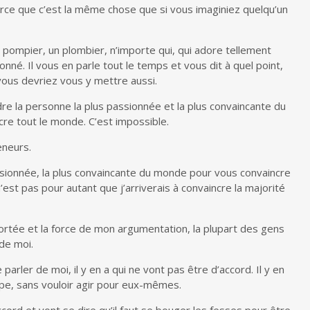
arce que c’est la même chose que si vous imaginiez quelqu’un
pompier, un plombier, n’importe qui, qui adore tellement
onné. Il vous en parle tout le temps et vous dit à quel point,
 vous devriez vous y mettre aussi.
re la personne la plus passionnée et la plus convaincante du
cre tout le monde. C’est impossible.
eneurs.
ssionnée, la plus convaincante du monde pour vous convaincre
’est pas pour autant que j’arriverais à convaincre la majorité
portée et la force de mon argumentation, la plupart des gens
de moi.
rler de moi, il y en a qui ne vont pas être d’accord. Il y en
cipe, sans vouloir agir pour eux-mêmes.
accord et vont se dire qu’il faut se bouger les fesses pour être