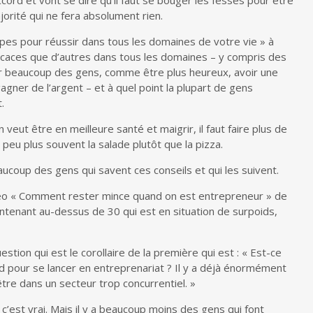
jorité qui ne fera absolument rien.
cipes pour réussir dans tous les domaines de votre vie » à
ficaces que d’autres dans tous les domaines – y compris des
 beaucoup des gens, comme être plus heureux, avoir une
gner de l’argent – et à quel point la plupart de gens
.
eut être en meilleure santé et maigrir, il faut faire plus de
peu plus souvent la salade plutôt que la pizza.
eaucoup des gens qui savent ces conseils et qui les suivent.
déo « Comment rester mince quand on est entrepreneur » de
maintenant au-dessus de 30 qui est en situation de surpoids,
stion qui est le corollaire de la première qui est : « Est-ce
rd pour se lancer en entreprenariat ? Il y a déjà énormément
’être dans un secteur trop concurrentiel. »
 c’est vrai. Mais il y a beaucoup moins des gens qui font