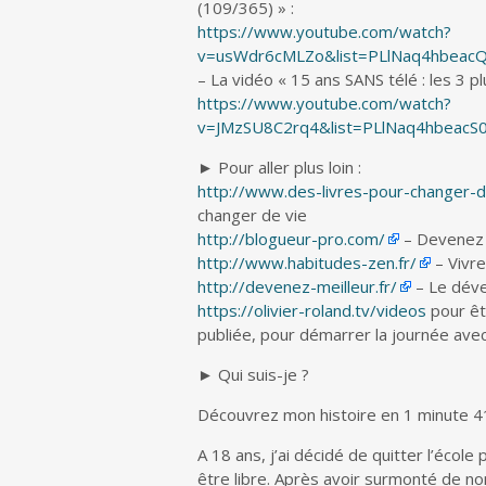
(109/365) » :
https://www.youtube.com/watch?
v=usWdr6cMLZo&list=PLlNaq4hbea
– La vidéo « 15 ans SANS télé : les 3
https://www.youtube.com/watch?
v=JMzSU8C2rq4&list=PLlNaq4hbeac
► Pour aller plus loin :
http://www.des-livres-pour-changer-de
changer de vie
http://blogueur-pro.com/
– Devenez l
http://www.habitudes-zen.fr/
– Vivre
http://devenez-meilleur.fr/
– Le déve
https://olivier-roland.tv/videos
pour êt
publiée, pour démarrer la journée ave
► Qui suis-je ?
Découvrez mon histoire en 1 minute 4
A 18 ans, j’ai décidé de quitter l’école
être libre. Après avoir surmonté de no