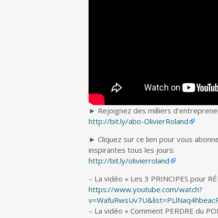
► Rejoignez des milliers d’entrepreneu
http://bit.ly/abo-OlivierRoland
► Cliquez sur ce lien pour vous abonne
inspirantes tous les jours:
http://bit.ly/olivierroland
– La vidéo « Les 3 PRINCIPES pour RÉ
https://www.youtube.com/watch?
v=WafuRwsUv7U&list=PLlNaq4hbeacR
– La vidéo « Comment PERDRE du PO