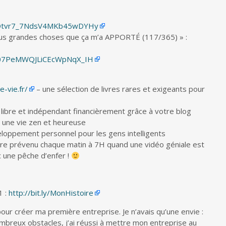
cQtvr7_7NdsV4MKb45wDYHy
 plus grandes choses que ça m’a APPORTÉ (117/365) » :
S07PeMWQJLiCEcWpNqX_IH
-vie.fr/
– une sélection de livres rares et exigeants pour
ibre et indépendant financièrement grâce à votre blog
 une vie zen et heureuse
loppement personnel pour les gens intelligents
re prévenu chaque matin à 7H quand une vidéo géniale est
c une pêche d’enfer !
1 :
http://bit.ly/MonHistoire
 pour créer ma première entreprise. Je n’avais qu’une envie :
mbreux obstacles, j’ai réussi à mettre mon entreprise au