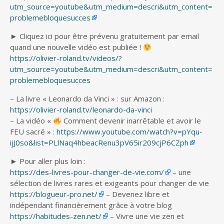
utm_source=youtube&utm_medium=descri&utm_content=
problemebloquesucces
► Cliquez ici pour être prévenu gratuitement par email
quand une nouvelle vidéo est publiée !
https://olivier-roland.tv/videos/?
utm_source=youtube&utm_medium=descri&utm_content=
problemebloquesucces
– La livre « Leonardo da Vinci » : sur Amazon :
https://olivier-roland.tv/leonardo-da-vinci
– La vidéo «
Comment devenir inarrêtable et avoir le
FEU sacré » :
https://www.youtube.com/watch?v=pYqu-
ijJ0so&list=PLlNaq4hbeacRenu3pV65ir209cjP6CZph
► Pour aller plus loin :
https://des-livres-pour-changer-de-vie.com/
– une
sélection de livres rares et exigeants pour changer de vie
https://blogueur-pro.net/
– Devenez libre et
indépendant financièrement grâce à votre blog
https://habitudes-zen.net/
– Vivre une vie zen et