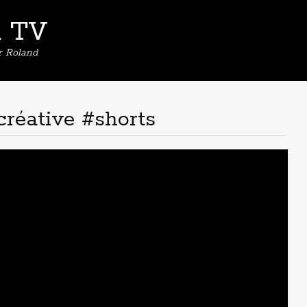
d TV
er Roland
créative #shorts