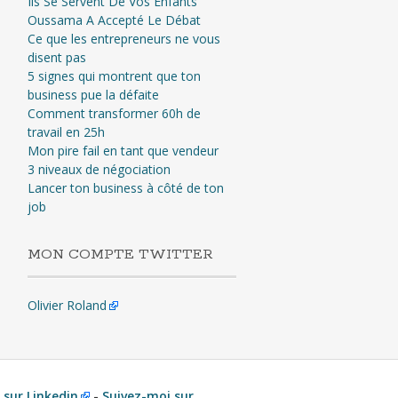
Ils Se Servent De Vos Enfants
Oussama A Accepté Le Débat
Ce que les entrepreneurs ne vous
disent pas
5 signes qui montrent que ton
business pue la défaite
Comment transformer 60h de
travail en 25h
Mon pire fail en tant que vendeur
3 niveaux de négociation
Lancer ton business à côté de ton
job
MON COMPTE TWITTER
Olivier Roland
 sur Linkedin
-
Suivez-moi sur