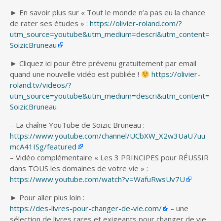
► En savoir plus sur « Tout le monde n’a pas eu la chance
de rater ses études » :
https://olivier-roland.com/?
utm_source=youtube&utm_medium=descri&utm_content=
SoizicBruneau
► Cliquez ici pour être prévenu gratuitement par email
quand une nouvelle vidéo est publiée !
https://olivier-
roland.tv/videos/?
utm_source=youtube&utm_medium=descri&utm_content=
SoizicBruneau
– La chaîne YouTube de Soizic Bruneau :
https://www.youtube.com/channel/UCbXW_X2w3UaU7uu
mcA41ISg/featured
– Vidéo complémentaire « Les 3 PRINCIPES pour RÉUSSIR
dans TOUS les domaines de votre vie » :
https://www.youtube.com/watch?v=WafuRwsUv7U
► Pour aller plus loin :
https://des-livres-pour-changer-de-vie.com/
– une
sélection de livres rares et exigeants pour changer de vie