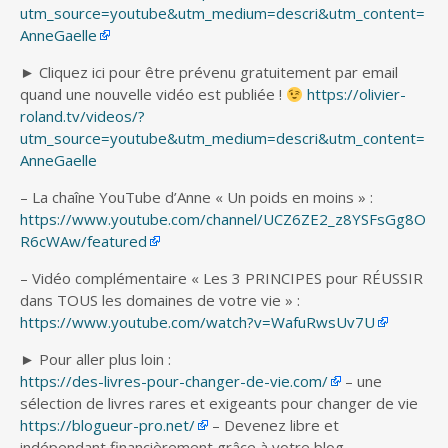
utm_source=youtube&utm_medium=descri&utm_content=
AnneGaelle
► Cliquez ici pour être prévenu gratuitement par email
quand une nouvelle vidéo est publiée !
https://olivier-
roland.tv/videos/?
utm_source=youtube&utm_medium=descri&utm_content=
AnneGaelle
– La chaîne YouTube d’Anne « Un poids en moins » :
https://www.youtube.com/channel/UCZ6ZE2_z8YSFsGg8O
R6cWAw/featured
– Vidéo complémentaire « Les 3 PRINCIPES pour RÉUSSIR
dans TOUS les domaines de votre vie » :
https://www.youtube.com/watch?v=WafuRwsUv7U
► Pour aller plus loin :
https://des-livres-pour-changer-de-vie.com/
– une
sélection de livres rares et exigeants pour changer de vie
https://blogueur-pro.net/
– Devenez libre et
indépendant financièrement grâce à votre blog