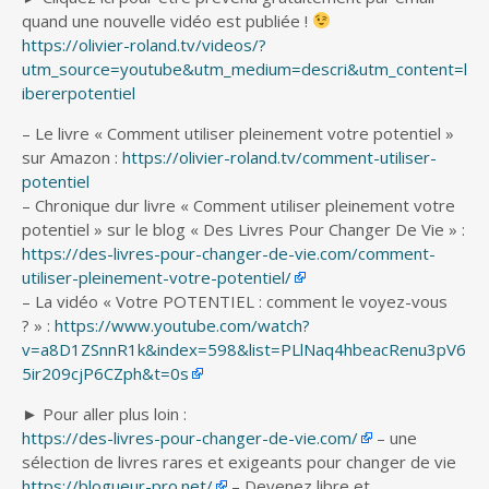
quand une nouvelle vidéo est publiée !
https://olivier-roland.tv/videos/?
utm_source=youtube&utm_medium=descri&utm_content=l
ibererpotentiel
– Le livre « Comment utiliser pleinement votre potentiel »
sur Amazon :
https://olivier-roland.tv/comment-utiliser-
potentiel
– Chronique dur livre « Comment utiliser pleinement votre
potentiel » sur le blog « Des Livres Pour Changer De Vie » :
https://des-livres-pour-changer-de-vie.com/comment-
utiliser-pleinement-votre-potentiel/
– La vidéo « Votre POTENTIEL : comment le voyez-vous
? » :
https://www.youtube.com/watch?
v=a8D1ZSnnR1k&index=598&list=PLlNaq4hbeacRenu3pV6
5ir209cjP6CZph&t=0s
► Pour aller plus loin :
https://des-livres-pour-changer-de-vie.com/
– une
sélection de livres rares et exigeants pour changer de vie
https://blogueur-pro.net/
– Devenez libre et