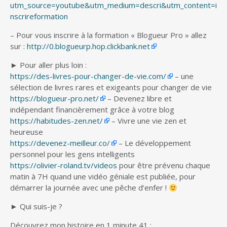
utm_source=youtube&utm_medium=descri&utm_content=i
nscrireformation
– Pour vous inscrire à la formation « Blogueur Pro » allez
sur :
http://0.blogueurp.hop.clickbank.net
► Pour aller plus loin :
https://des-livres-pour-changer-de-vie.com/
– une
sélection de livres rares et exigeants pour changer de vie
https://blogueur-pro.net/
– Devenez libre et
indépendant financièrement grâce à votre blog
https://habitudes-zen.net/
– Vivre une vie zen et
heureuse
https://devenez-meilleur.co/
– Le développement
personnel pour les gens intelligents
https://olivier-roland.tv/videos
pour être prévenu chaque
matin à 7H quand une vidéo géniale est publiée, pour
démarrer la journée avec une pêche d’enfer !
► Qui suis-je ?
Découvrez mon histoire en 1 minute 41 :